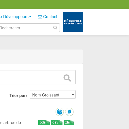
e Développeurs
Contact
Trier par
es arbres de
ods
csv
xls