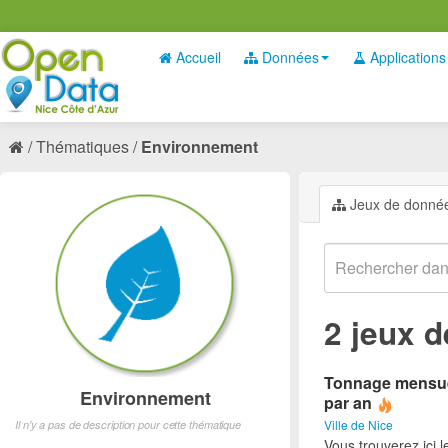
Accueil
Données
Applications
Thématiques
Environnement
Jeux de donné
2 jeux 
Tonnage mensuel 
Environnement
par an
Ville de Nice
Il n'y a pas de description pour cette thématique
Vous trouverez ici 