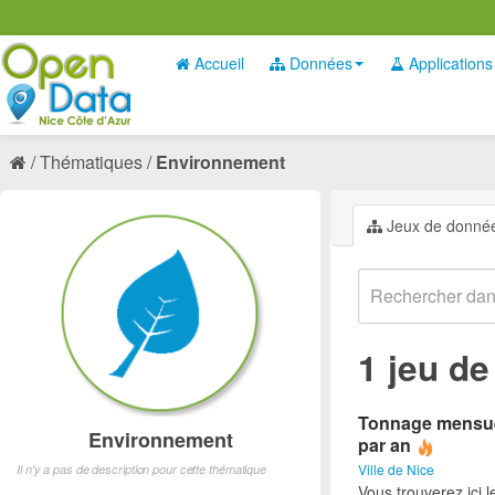
Accueil
Données
Applications
Thématiques
Environnement
Jeux de donné
1 jeu d
Tonnage mensuel
Environnement
par an
Ville de Nice
Il n'y a pas de description pour cette thématique
Vous trouverez ici 