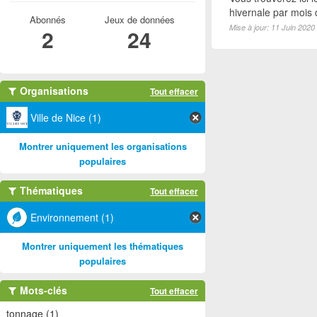
hivernale par mois
Abonnés
Jeux de données
Mise à jour: 11 Juin 2020
2
24
Organisations
Tout effacer
Ville de Nice (1)
Montrer uniquement les organisations
populaires
Thématiques
Tout effacer
Environnement (1)
Montrer uniquement les thématiques
populaires
Mots-clés
Tout effacer
tonnage (1)