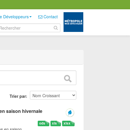
e Développeurs
Contact
Trier par
en saison hivernale
ods
xls
xlsx
es en saison