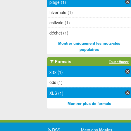
plage (1)
hivernale (1)
estivale (1)
déchet (1)
Montrer uniquement les mots-clés
populaires
Formats
Tout effacer
xlsx (1)
ods (1)
XLS (1)
Montrer plus de formats
RSS
Mentions légales