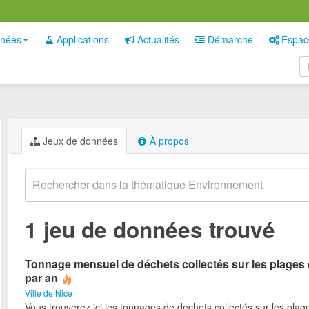
nées
Applications
Actualités
Démarche
Espac
Jeux de données
À propos
1 jeu de données trouvé
Tonnage mensuel de déchets collectés sur les plages 
par an
Ville de Nice
Vous trouverez ici les tonnages de dechets collectés sur les plag