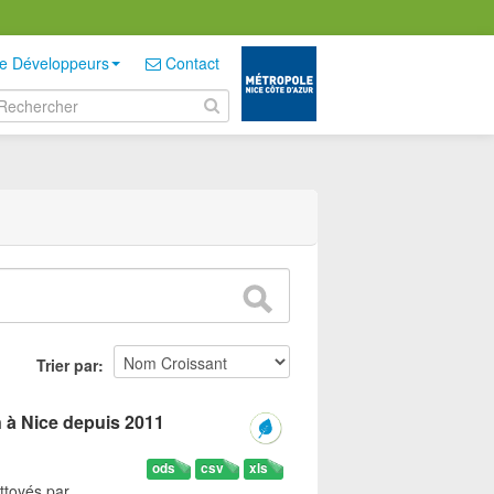
e Développeurs
Contact
Trier par
n à Nice depuis 2011
ods
csv
xls
ttoyés par