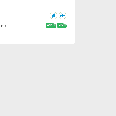
e la
ods
xls