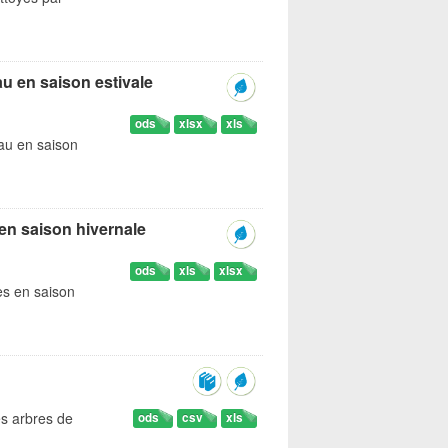
u en saison estivale
ods
xlsx
xls
eau en saison
en saison hivernale
ods
xls
xlsx
es en saison
es arbres de
ods
csv
xls