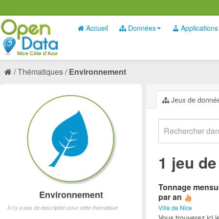
Accueil
Données
Applications
Thématiques
Environnement
Jeux de donné
1 jeu d
Tonnage mensuel 
Environnement
par an
Ville de Nice
Il n'y a pas de description pour cette thématique
Vous trouverez ici 