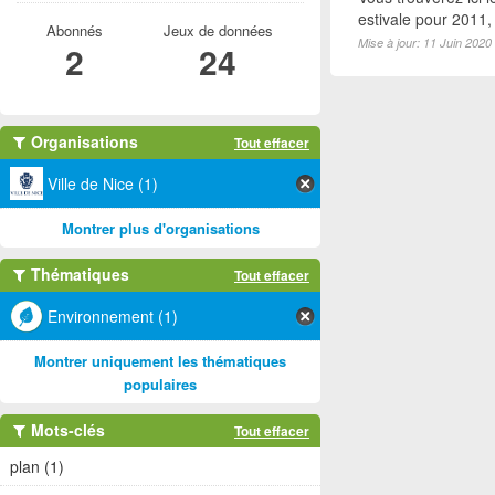
estivale pour 2011
Abonnés
Jeux de données
Mise à jour: 11 Juin 2020
2
24
Organisations
Tout effacer
Ville de Nice (1)
Montrer plus d'organisations
Thématiques
Tout effacer
Environnement (1)
Montrer uniquement les thématiques
populaires
Mots-clés
Tout effacer
plan (1)