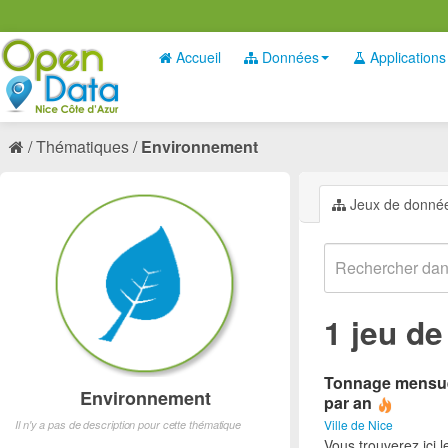
Accueil
Données
Applications
Thématiques
Environnement
Jeux de donné
1 jeu d
Tonnage mensuel 
Environnement
par an
Ville de Nice
Il n'y a pas de description pour cette thématique
Vous trouverez ici 