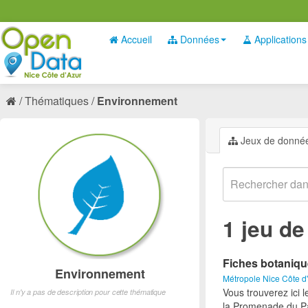
Accueil
Données
Applications
Thématiques
Environnement
Jeux de donné
1 jeu d
Fiches botaniq
Environnement
Métropole Nice Côte d
Vous trouverez ici 
Il n'y a pas de description pour cette thématique
la Promenade du Pa