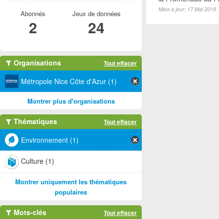
Mise à jour: 17 Mai 2019
Abonnés
Jeux de données
2
24
Organisations
Tout effacer
Métropole Nice Côte d'Azur (1)
Montrer plus d'organisations
Thématiques
Tout effacer
Environnement (1)
Culture (1)
Montrer uniquement les thématiques
populaires
Mots-clés
Tout effacer