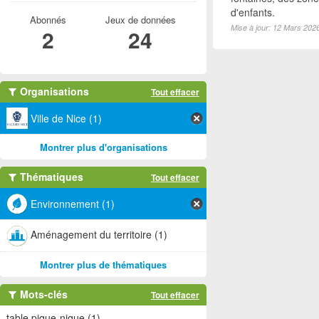
d'enfants.
Abonnés
Jeux de données
Mise à jour: 12 Mars 202
2
24
Organisations
Tout effacer
Ville de Nice (1)
Montrer plus d'organisations
Thématiques
Tout effacer
Environnement (1)
Aménagement du territoire (1)
Montrer plus de thématiques
Mots-clés
Tout effacer
table pique-nique (1)