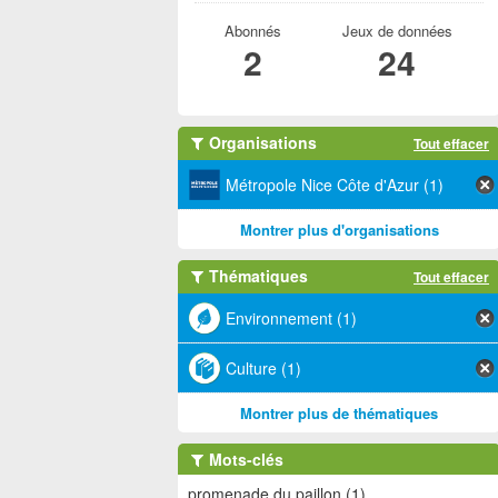
Abonnés
Jeux de données
2
24
Organisations
Tout effacer
Métropole Nice Côte d'Azur (1)
Montrer plus d'organisations
Thématiques
Tout effacer
Environnement (1)
Culture (1)
Montrer plus de thématiques
Mots-clés
promenade du paillon (1)