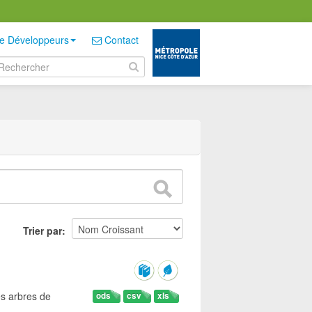
e Développeurs
Contact
Trier par
es arbres de
ods
csv
xls