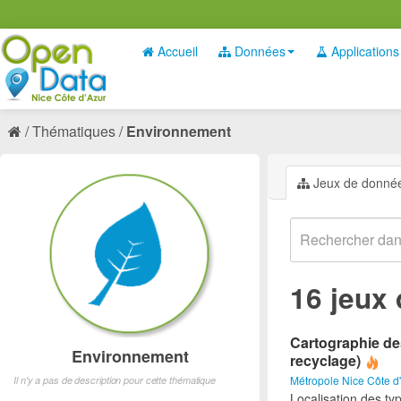
Accueil
Données
Applications
Thématiques
Environnement
Jeux de donné
16 jeux
Cartographie des
Environnement
recyclage)
Métropole Nice Côte d
Il n'y a pas de description pour cette thématique
Localisation des ty