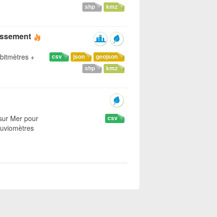
shp
kmz
nissement
ébitmètres +
csv
json
geojson
shp
kmz
sur Mer pour
csv
luviomètres