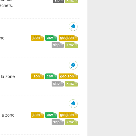
zip
kmz
échets.
one
json
csv
geojson
shp
kmz
 la zone
json
csv
geojson
shp
kmz
 la zone
json
csv
geojson
shp
kmz