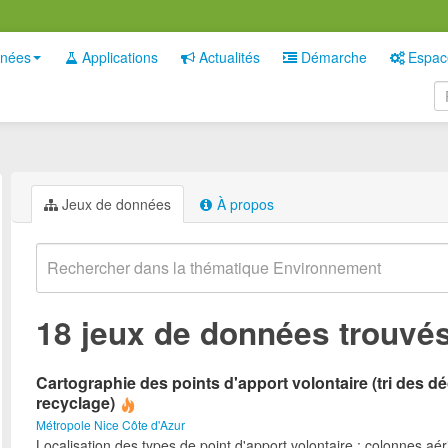
nées
Applications
Actualités
Démarche
Espac
Jeux de données
À propos
18 jeux de données trouvé
Cartographie des points d'apport volontaire (tri des d
recyclage)
Métropole Nice Côte d'Azur
Localisation des types de point d'apport volontaire : colonnes aé