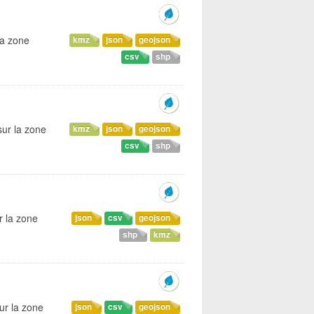
la zone
kmz
json
geojson
csv
shp
sur la zone
kmz
json
geojson
csv
shp
r la zone
json
csv
geojson
shp
kmz
ur la zone
json
csv
geojson