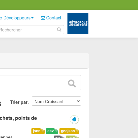
e Développeurs
Contact
s
Trier par
échets, points de
json
csv
geojson
riennes,