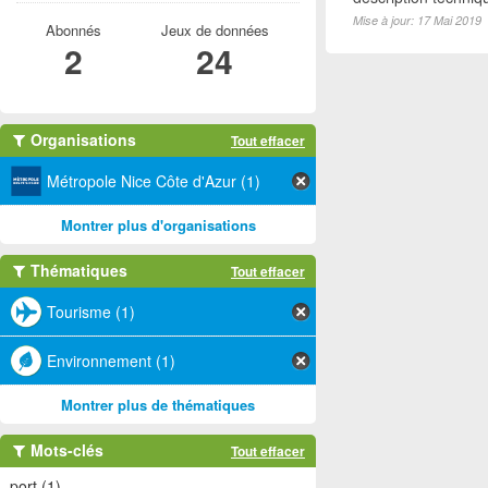
Mise à jour: 17 Mai 2019
Abonnés
Jeux de données
2
24
Organisations
Tout effacer
Métropole Nice Côte d'Azur (1)
Montrer plus d'organisations
Thématiques
Tout effacer
Tourisme (1)
Environnement (1)
Montrer plus de thématiques
Mots-clés
Tout effacer
port (1)