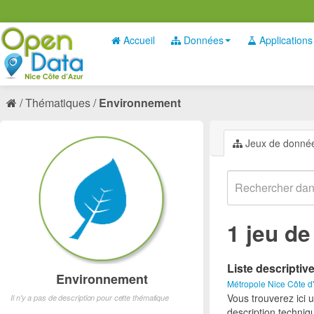
Accueil
Données
Applications
Thématiques
Environnement
Jeux de donné
1 jeu d
Liste descriptiv
Environnement
Métropole Nice Côte d
Vous trouverez ici 
Il n'y a pas de description pour cette thématique
description techniq