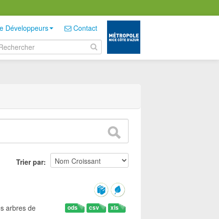
e Développeurs
Contact
Trier par
es arbres de
ods
csv
xls