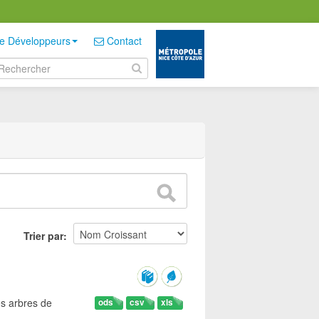
e Développeurs
Contact
Trier par
es arbres de
ods
csv
xls