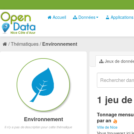
Accueil
Données
Applications
Thématiques
Environnement
Jeux de donné
1 jeu d
Tonnage mensuel 
Environnement
par an
Ville de Nice
Il n'y a pas de description pour cette thématique
Vous trouverez ici 