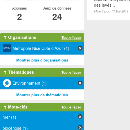
des levés...
Abonnés
Jeux de données
Mise à jour: 17 Mai 2019
2
24
Organisations
Tout effacer
Métropole Nice Côte d'Azur (1)
Montrer plus d'organisations
Thématiques
Tout effacer
Environnement (1)
Montrer plus de thématiques
Mots-clés
Tout effacer
mer (1)
biocénose (1)