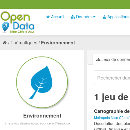
Accueil
Données
Applications
Thématiques
Environnement
Jeux de donné
1 jeu d
Cartographie d
Environnement
Métropole Nice Côte d
Description des bio
Il n'y a pas de description pour cette thématique
(2006). Analyse et 