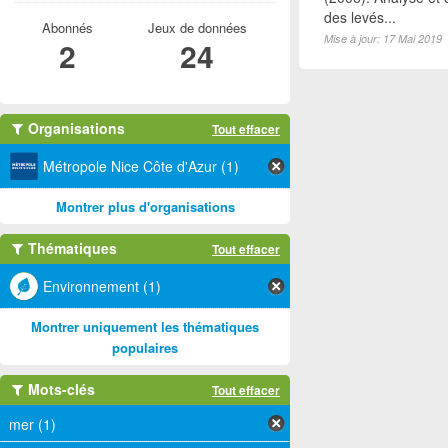
des levés...
Abonnés
Jeux de données
Mise à jour: 17 Mai 2019
2
24
Organisations
Tout effacer
Métropole Nice Côte d'Azur (1)
Montrer plus d'organisations
Thématiques
Tout effacer
Environnement (1)
Montrer uniquement les thématiques
populaires
Mots-clés
Tout effacer
mer (1)