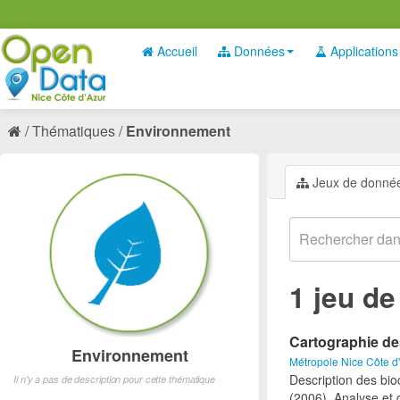
Accueil
Données
Applications
Thématiques
Environnement
Jeux de donné
1 jeu d
Cartographie d
Environnement
Métropole Nice Côte d
Description des bio
Il n'y a pas de description pour cette thématique
(2006). Analyse et 