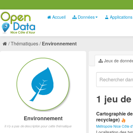
Accueil
Données
Applications
Thématiques
Environnement
Jeux de donné
1 jeu d
Cartographie des
Environnement
recyclage)
Métropole Nice Côte d
Il n'y a pas de description pour cette thématique
Localisation des ty