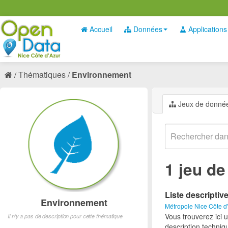
Accueil
Données
Applications
Thématiques
Environnement
Jeux de donné
1 jeu d
Liste descriptiv
Environnement
Métropole Nice Côte d
Vous trouverez ici 
Il n'y a pas de description pour cette thématique
description techniq