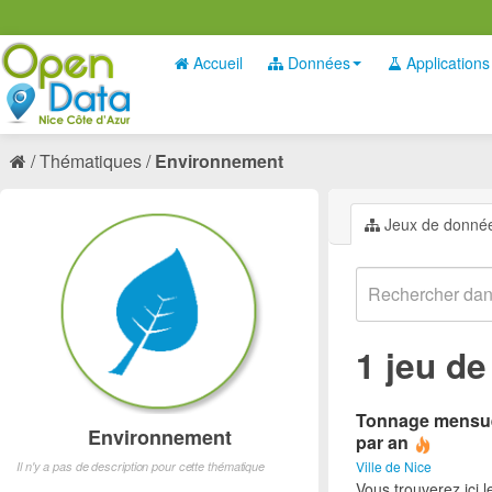
Accueil
Données
Applications
Thématiques
Environnement
Jeux de donné
1 jeu d
Tonnage mensuel
Environnement
par an
Ville de Nice
Il n'y a pas de description pour cette thématique
Vous trouverez ici 