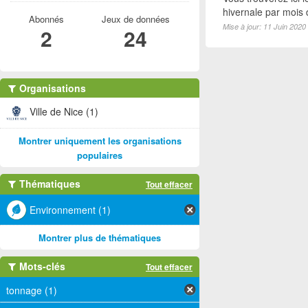
hivernale par mois
Abonnés
Jeux de données
Mise à jour: 11 Juin 2020
2
24
Organisations
Ville de Nice (1)
Montrer uniquement les organisations
populaires
Thématiques
Tout effacer
Environnement (1)
Montrer plus de thématiques
Mots-clés
Tout effacer
tonnage (1)