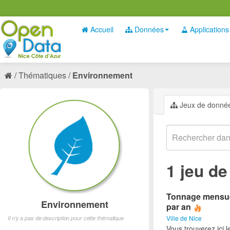
Accueil
Données
Applications
Thématiques
Environnement
Jeux de donné
1 jeu d
Tonnage mensuel 
Environnement
par an
Ville de Nice
Il n'y a pas de description pour cette thématique
Vous trouverez ici 