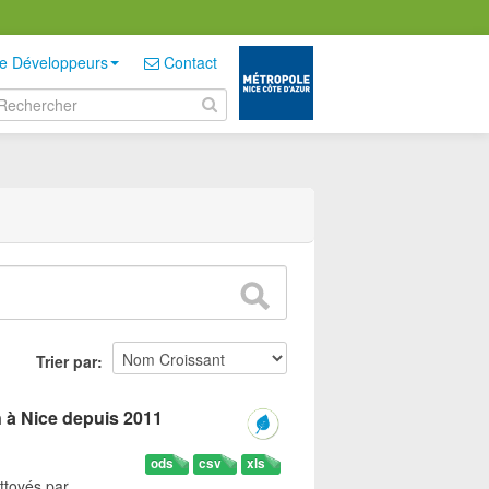
e Développeurs
Contact
Trier par
n à Nice depuis 2011
ods
csv
xls
ttoyés par