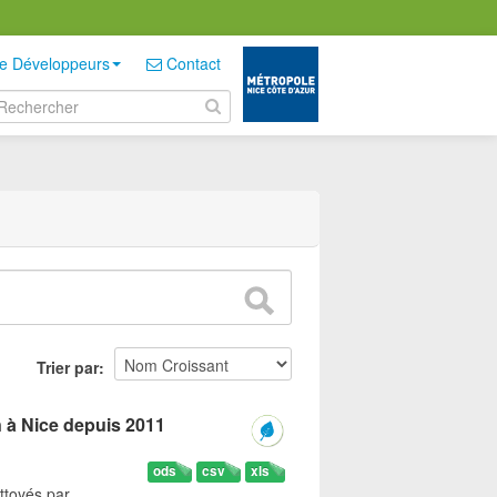
e Développeurs
Contact
Trier par
n à Nice depuis 2011
ods
csv
xls
ttoyés par