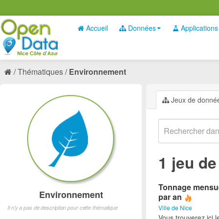
Accueil
Données
Applications
Thématiques
Environnement
Jeux de donné
1 jeu d
Tonnage mensuel
Environnement
par an
Ville de Nice
Il n'y a pas de description pour cette thématique
Vous trouverez ici 