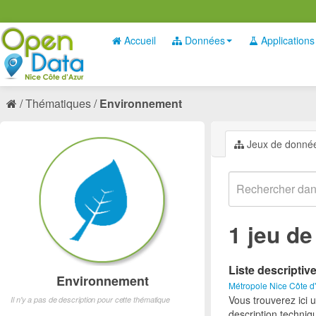
Accueil
Données
Applications
Thématiques
Environnement
Jeux de donné
1 jeu d
Liste descriptiv
Environnement
Métropole Nice Côte d
Vous trouverez ici 
Il n'y a pas de description pour cette thématique
description techniq