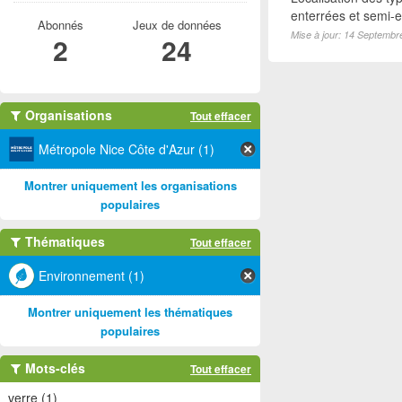
enterrées et semi-en
Abonnés
Jeux de données
Mise à jour: 14 Septembr
2
24
Organisations
Tout effacer
Métropole Nice Côte d'Azur (1)
Montrer uniquement les organisations
populaires
Thématiques
Tout effacer
Environnement (1)
Montrer uniquement les thématiques
populaires
Mots-clés
Tout effacer
verre (1)