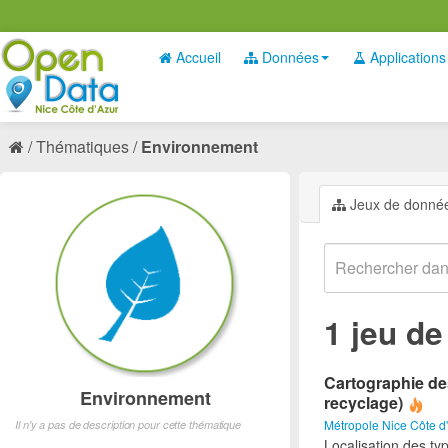
Accueil
Données
Applications
Thématiques
Environnement
Jeux de donné
1 jeu d
Cartographie des
Environnement
recyclage)
Métropole Nice Côte d
Il n'y a pas de description pour cette thématique
Localisation des ty