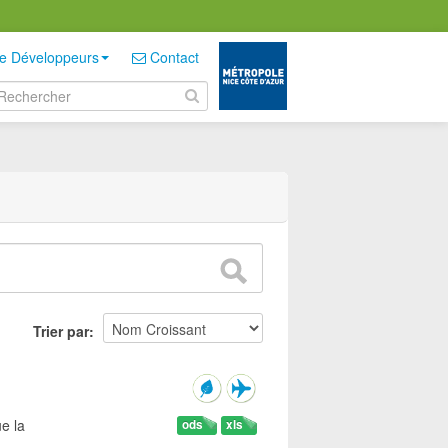
e Développeurs
Contact
Trier par
e la
ods
xls