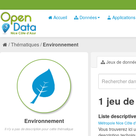
Accueil
Données
Applications
Thématiques
Environnement
Jeux de donné
1 jeu d
Liste descriptiv
Environnement
Métropole Nice Côte d
Vous trouverez ici 
Il n'y a pas de description pour cette thématique
description techniq