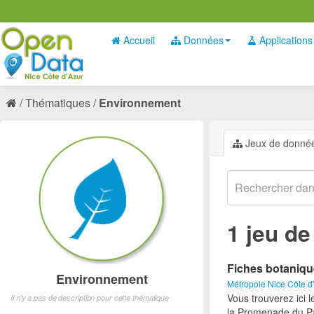
Accueil
Données
Applications
Thématiques
Environnement
Jeux de donné
1 jeu d
Fiches botaniq
Environnement
Métropole Nice Côte d
Vous trouverez ici 
Il n'y a pas de description pour cette thématique
la Promenade du Pa