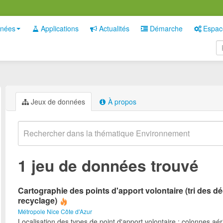
nées
Applications
Actualités
Démarche
Espac
Jeux de données
À propos
1 jeu de données trouvé
Cartographie des points d'apport volontaire (tri des d
recyclage)
Métropole Nice Côte d'Azur
Localisation des types de point d'apport volontaire : colonnes aé