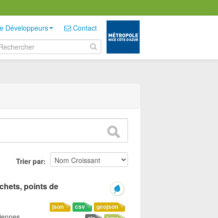
e Développeurs
Contact
Trier par
échets, points de
json
csv
geojson
riennes,