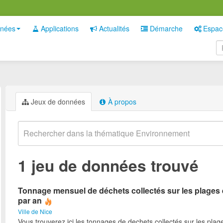
nées
Applications
Actualités
Démarche
Espac
Jeux de données
À propos
1 jeu de données trouvé
Tonnage mensuel de déchets collectés sur les plages 
par an
Ville de Nice
Vous trouverez ici les tonnages de dechets collectés sur les plag