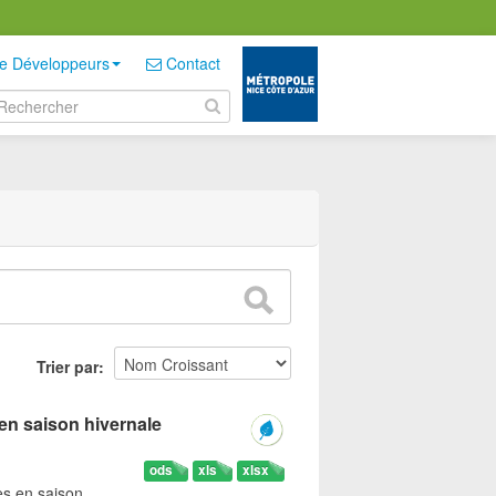
e Développeurs
Contact
Trier par
en saison hivernale
ods
xls
xlsx
es en saison