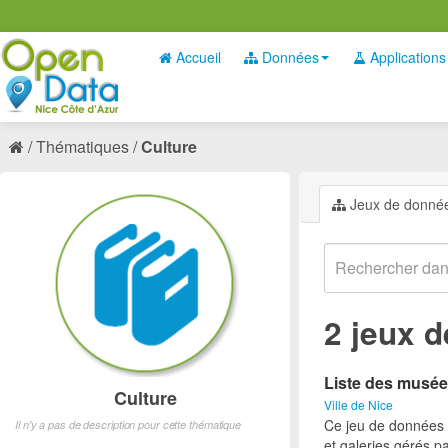
Accueil
Données
Applications
Thématiques
Culture
Jeux de donné
2 jeux 
Liste des musée
Culture
Ville de Nice
Ce jeu de données p
Il n'y a pas de description pour cette thématique
et galeries gérés par