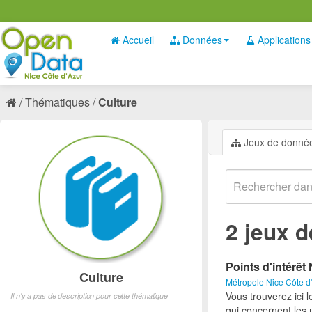
Accueil
Données
Applications
Thématiques
Culture
Jeux de donné
2 jeux 
Points d'intérê
Culture
Métropole Nice Côte d
Vous trouverez ici l
Il n'y a pas de description pour cette thématique
qui concernent les