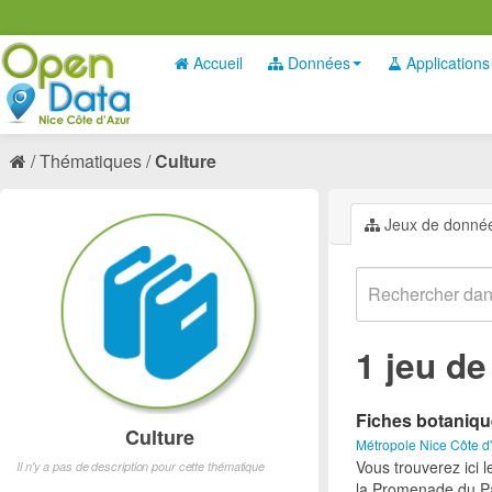
Accueil
Données
Applications
Thématiques
Culture
Jeux de donné
1 jeu d
Fiches botaniq
Culture
Métropole Nice Côte d
Vous trouverez ici 
Il n'y a pas de description pour cette thématique
la Promenade du Pa