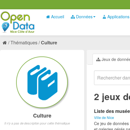
Accueil
Données
Applications
Thématiques
Culture
Jeux de donné
2 jeux 
Liste des musée
Culture
Ville de Nice
Ce jeu de données p
Il n'y a pas de description pour cette thématique
et galeries gérés par