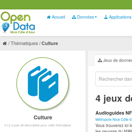
Accueil
Données
Applications
Thématiques
Culture
Jeux de donné
4 jeux 
Audioguides 
Culture
Métropole Nice Côte d
Vous trouverez ici 
Il n'y a pas de description pour cette thématique
les oeuvres du MA