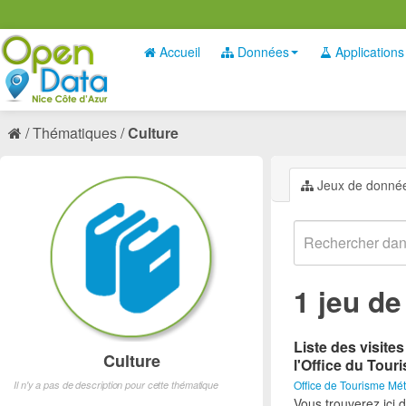
Accueil
Données
Applications
Thématiques
Culture
Jeux de donné
1 jeu d
Liste des visite
Culture
l'Office du Tour
Office de Tourisme Mét
Il n'y a pas de description pour cette thématique
Vous trouverez ici d