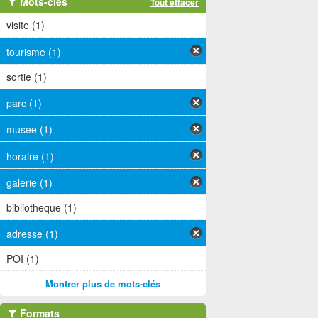
Mots-clés
Tout effacer
visite (1)
tourisme (1)
sortie (1)
parc (1)
musee (1)
horaire (1)
galerie (1)
bibliotheque (1)
adresse (1)
POI (1)
Montrer plus de mots-clés
Formats