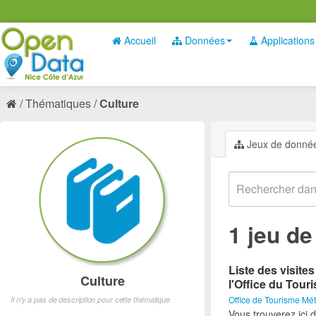
Accueil
Données
Applications
Thématiques
Culture
Jeux de donné
1 jeu d
Liste des visite
Culture
l'Office du Tour
Office de Tourisme Mét
Il n'y a pas de description pour cette thématique
Vous trouverez ici d