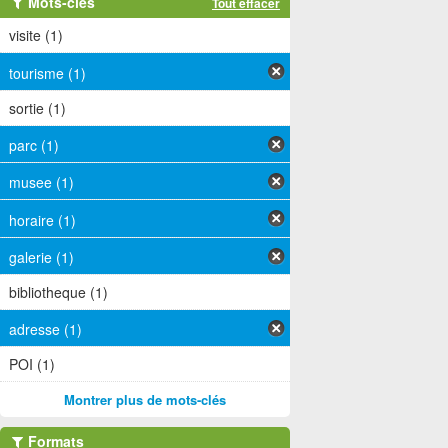
Mots-clés
Tout effacer
visite (1)
tourisme (1)
sortie (1)
parc (1)
musee (1)
horaire (1)
galerie (1)
bibliotheque (1)
adresse (1)
POI (1)
Montrer plus de mots-clés
Formats