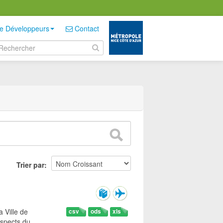
e Développeurs
Contact
Trier par
 Ville de
csv
ods
xls
aspects du