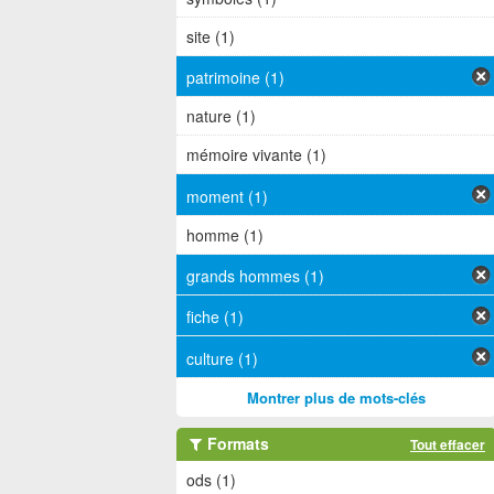
site (1)
patrimoine (1)
nature (1)
mémoire vivante (1)
moment (1)
homme (1)
grands hommes (1)
fiche (1)
culture (1)
Montrer plus de mots-clés
Formats
Tout effacer
ods (1)