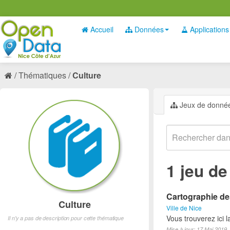
Accueil
Données
Applications
Thématiques
Culture
Jeux de donné
1 jeu d
Cartographie des
Culture
Ville de Nice
Vous trouverez ici l
Il n'y a pas de description pour cette thématique
Mise à jour: 17 Mai 2019