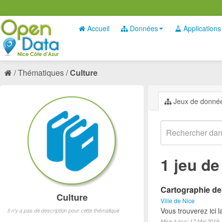
Accueil
Données
Applications
Thématiques
Culture
Jeux de donné
1 jeu d
Cartographie des
Culture
Ville de Nice
Vous trouverez ici l
Il n'y a pas de description pour cette thématique
Mise à jour: 17 Mai 2019