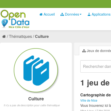
Accueil
Données
Applications
Thématiques
Culture
Jeux de donné
1 jeu d
Cartographie des
Culture
Ville de Nice
Vous trouverez ici l
Il n'y a pas de description pour cette thématique
Mise à jour: 17 Mai 2019