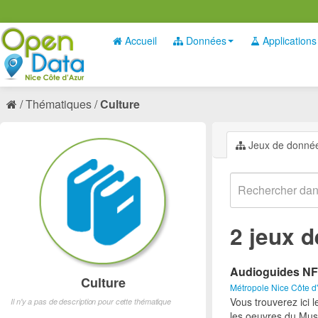
Accueil
Données
Applications
Thématiques
Culture
Jeux de donné
2 jeux 
Audioguides NF
Culture
Métropole Nice Côte d
Vous trouverez ici 
Il n'y a pas de description pour cette thématique
les oeuvres du Mus