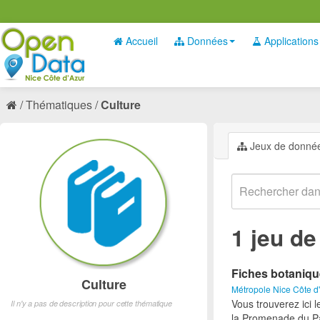
Accueil
Données
Applications
Thématiques
Culture
Jeux de donné
1 jeu d
Fiches botaniq
Culture
Métropole Nice Côte d
Vous trouverez ici 
Il n'y a pas de description pour cette thématique
la Promenade du Pa