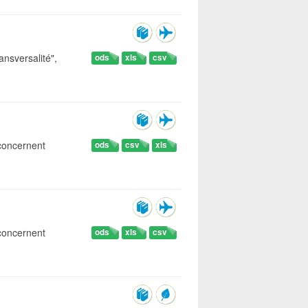
ansversalité",
ods
xls
csv
 concernent
ods
csv
xls
 concernent
ods
xls
csv