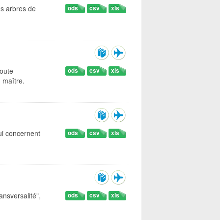
es arbres de
ods
csv
xls
Route
ods
csv
xls
 maître.
qui concernent
ods
csv
xls
ansversalité",
ods
csv
xls