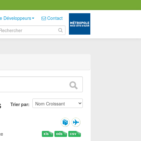
e Développeurs
Contact
s
Trier par
ce
xls
ods
csv