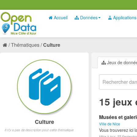
Accueil
Données
Applications
Thématiques
Culture
Jeux de donné
15 jeux
Musées et galeri
Culture
Ville de Nice
Vous trouverez ici l
Il n'y a pas de description pour cette thématique
Mise à jour: 22 Septembr