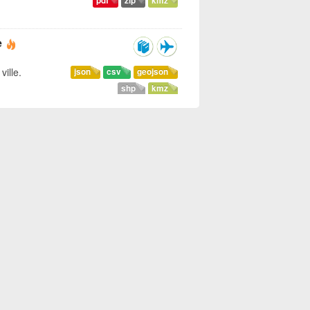
pdf
zip
kmz
e
ville.
json
csv
geojson
shp
kmz