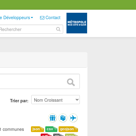
e Développeurs
Contact
Trier par
 51 communes
json
csv
geojson