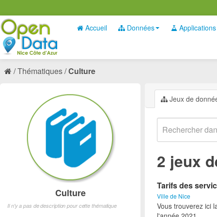
Accueil
Données
Applications
Thématiques
Culture
Jeux de donné
2 jeux 
Tarifs des servic
Culture
Ville de Nice
Vous trouverez ici l
Il n'y a pas de description pour cette thématique
l'année 2021.