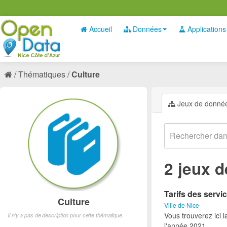
Accueil
Données
Applications
Thématiques
Culture
Jeux de donné
2 jeux 
Tarifs des servic
Culture
Ville de Nice
Vous trouverez ici l
Il n'y a pas de description pour cette thématique
l'année 2021.